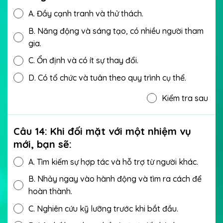
A.
Đầy cạnh tranh và thử thách.
B.
Năng động và sáng tạo, có nhiều người tham
gia.
C.
Ổn định và có ít sự thay đổi.
D.
Có tổ chức và tuân theo quy trình cụ thể.
Kiểm tra sau
Câu 14: Khi đối mặt với một nhiệm vụ
mới, bạn sẽ:
A.
Tìm kiếm sự hợp tác và hỗ trợ từ người khác.
B.
Nhảy ngay vào hành động và tìm ra cách để
hoàn thành.
C.
Nghiên cứu kỹ lưỡng trước khi bắt đầu.