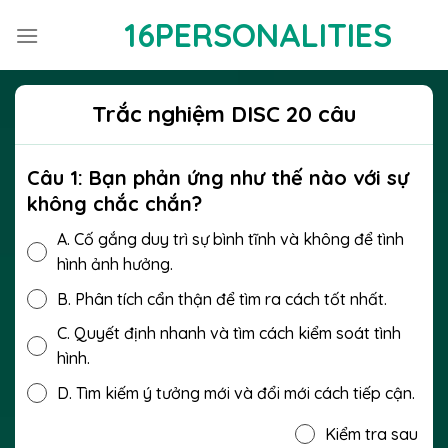
Bỏ
16PERSONALITIES
qua
nội
dung
Trắc nghiệm DISC 20 câu
Câu 1: Bạn phản ứng như thế nào với sự
không chắc chắn?
A.
Cố gắng duy trì sự bình tĩnh và không để tình
hình ảnh hưởng.
B.
Phân tích cẩn thận để tìm ra cách tốt nhất.
C.
Quyết định nhanh và tìm cách kiểm soát tình
hình.
D.
Tìm kiếm ý tưởng mới và đổi mới cách tiếp cận.
Kiểm tra sau