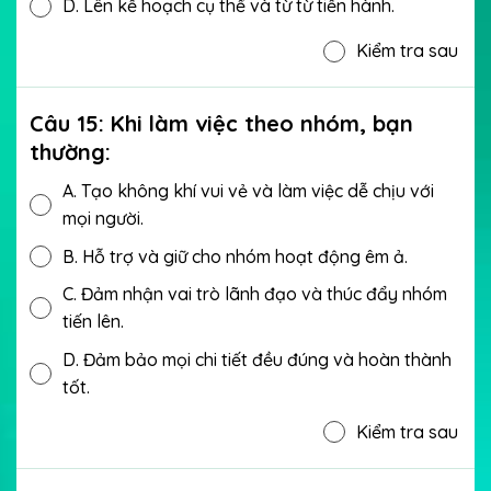
D.
Lên kế hoạch cụ thể và từ từ tiến hành.
Kiểm tra sau
Câu 15: Khi làm việc theo nhóm, bạn
thường:
A.
Tạo không khí vui vẻ và làm việc dễ chịu với
mọi người.
B.
Hỗ trợ và giữ cho nhóm hoạt động êm ả.
C.
Đảm nhận vai trò lãnh đạo và thúc đẩy nhóm
tiến lên.
D.
Đảm bảo mọi chi tiết đều đúng và hoàn thành
tốt.
Kiểm tra sau