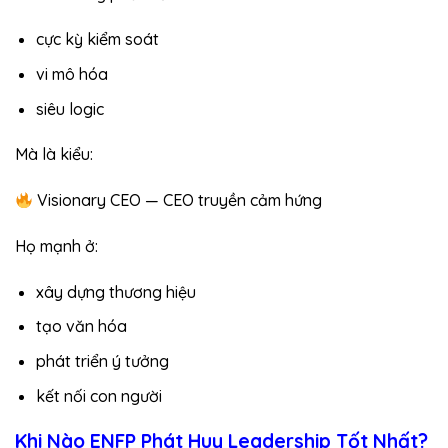
cực kỳ kiểm soát
vi mô hóa
siêu logic
Mà là kiểu:
Visionary CEO — CEO truyền cảm hứng
Họ mạnh ở:
xây dựng thương hiệu
tạo văn hóa
phát triển ý tưởng
kết nối con người
Khi Nào ENFP Phát Huy Leadership Tốt Nhất?