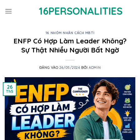
Bỏ
16PERSONALITIES
qua
nội
dung
16 NHÓM NHÂN CÁCH MBTI
ENFP Có Hợp Làm Leader Không?
Sự Thật Nhiều Người Bất Ngờ
ĐĂNG VÀO
26/05/2026
BỞI
ADMIN
26
Th5