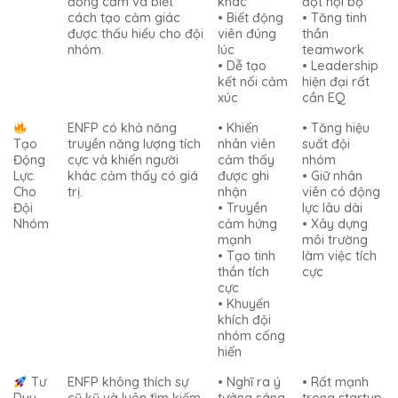
đồng cảm và biết
khác
đột nội bộ
cách tạo cảm giác
• Biết động
• Tăng tinh
được thấu hiểu cho đội
viên đúng
thần
nhóm.
lúc
teamwork
• Dễ tạo
• Leadership
kết nối cảm
hiện đại rất
xúc
cần EQ
ENFP có khả năng
• Khiến
• Tăng hiệu
Tạo
truyền năng lượng tích
nhân viên
suất đội
Động
cực và khiến người
cảm thấy
nhóm
Lực
khác cảm thấy có giá
được ghi
• Giữ nhân
Cho
trị.
nhận
viên có động
Đội
• Truyền
lực lâu dài
Nhóm
cảm hứng
• Xây dựng
mạnh
môi trường
• Tạo tinh
làm việc tích
thần tích
cực
cực
• Khuyến
khích đội
nhóm cống
hiến
Tư
ENFP không thích sự
• Nghĩ ra ý
• Rất mạnh