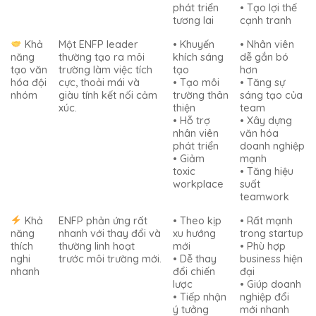
phát triển
• Tạo lợi thế
tương lai
cạnh tranh
Khả
Một ENFP leader
• Khuyến
• Nhân viên
năng
thường tạo ra môi
khích sáng
dễ gắn bó
tạo văn
trường làm việc tích
tạo
hơn
hóa đội
cực, thoải mái và
• Tạo môi
• Tăng sự
nhóm
giàu tính kết nối cảm
trường thân
sáng tạo của
xúc.
thiện
team
• Hỗ trợ
• Xây dựng
nhân viên
văn hóa
phát triển
doanh nghiệp
• Giảm
mạnh
toxic
• Tăng hiệu
workplace
suất
teamwork
Khả
ENFP phản ứng rất
• Theo kịp
• Rất mạnh
năng
nhanh với thay đổi và
xu hướng
trong startup
thích
thường linh hoạt
mới
• Phù hợp
nghi
trước môi trường mới.
• Dễ thay
business hiện
nhanh
đổi chiến
đại
lược
• Giúp doanh
• Tiếp nhận
nghiệp đổi
ý tưởng
mới nhanh