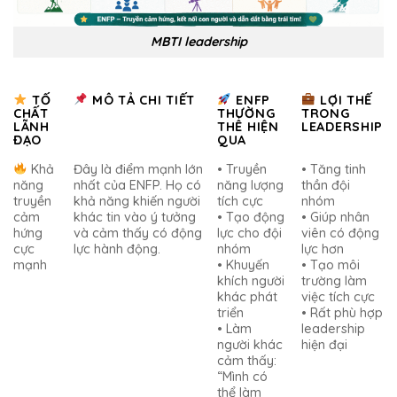
MBTI leadership
TỐ
MÔ TẢ CHI TIẾT
ENFP
LỢI THẾ
CHẤT
THƯỜNG
TRONG
LÃNH
THỂ HIỆN
LEADERSHIP
ĐẠO
QUA
Khả
Đây là điểm mạnh lớn
• Truyền
• Tăng tinh
năng
nhất của ENFP. Họ có
năng lượng
thần đội
truyền
khả năng khiến người
tích cực
nhóm
cảm
khác tin vào ý tưởng
• Tạo động
• Giúp nhân
hứng
và cảm thấy có động
lực cho đội
viên có động
cực
lực hành động.
nhóm
lực hơn
mạnh
• Khuyến
• Tạo môi
khích người
trường làm
khác phát
việc tích cực
triển
• Rất phù hợp
• Làm
leadership
người khác
hiện đại
cảm thấy:
“Mình có
thể làm