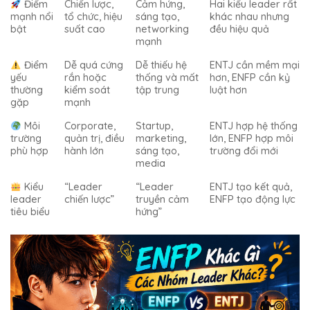
Điểm
Chiến lược,
Cảm hứng,
Hai kiểu leader rất
mạnh nổi
tổ chức, hiệu
sáng tạo,
khác nhau nhưng
bật
suất cao
networking
đều hiệu quả
mạnh
Điểm
Dễ quá cứng
Dễ thiếu hệ
ENTJ cần mềm mại
yếu
rắn hoặc
thống và mất
hơn, ENFP cần kỷ
thường
kiểm soát
tập trung
luật hơn
gặp
mạnh
Môi
Corporate,
Startup,
ENTJ hợp hệ thống
trường
quản trị, điều
marketing,
lớn, ENFP hợp môi
phù hợp
hành lớn
sáng tạo,
trường đổi mới
media
Kiểu
“Leader
“Leader
ENTJ tạo kết quả,
leader
chiến lược”
truyền cảm
ENFP tạo động lực
tiêu biểu
hứng”