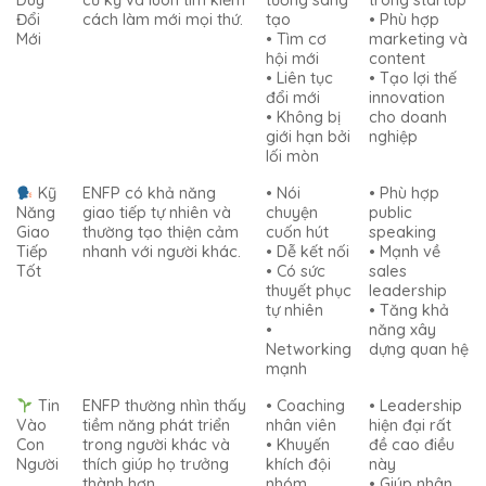
Duy
cũ kỹ và luôn tìm kiếm
tưởng sáng
trong startup
Đổi
cách làm mới mọi thứ.
tạo
• Phù hợp
Mới
• Tìm cơ
marketing và
hội mới
content
• Liên tục
• Tạo lợi thế
đổi mới
innovation
• Không bị
cho doanh
giới hạn bởi
nghiệp
lối mòn
Kỹ
ENFP có khả năng
• Nói
• Phù hợp
Năng
giao tiếp tự nhiên và
chuyện
public
Giao
thường tạo thiện cảm
cuốn hút
speaking
Tiếp
nhanh với người khác.
• Dễ kết nối
• Mạnh về
Tốt
• Có sức
sales
thuyết phục
leadership
tự nhiên
• Tăng khả
•
năng xây
Networking
dựng quan hệ
mạnh
Tin
ENFP thường nhìn thấy
• Coaching
• Leadership
Vào
tiềm năng phát triển
nhân viên
hiện đại rất
Con
trong người khác và
• Khuyến
đề cao điều
Người
thích giúp họ trưởng
khích đội
này
thành hơn.
nhóm
• Giúp nhân