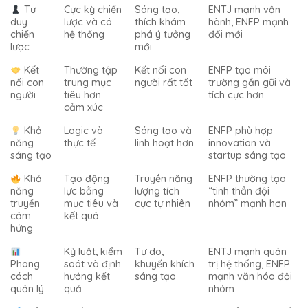
Tư
Cực kỳ chiến
Sáng tạo,
ENTJ mạnh vận
duy
lược và có
thích khám
hành, ENFP mạnh
chiến
hệ thống
phá ý tưởng
đổi mới
lược
mới
Kết
Thường tập
Kết nối con
ENFP tạo môi
nối con
trung mục
người rất tốt
trường gần gũi và
người
tiêu hơn
tích cực hơn
cảm xúc
Khả
Logic và
Sáng tạo và
ENFP phù hợp
năng
thực tế
linh hoạt hơn
innovation và
sáng tạo
startup sáng tạo
Khả
Tạo động
Truyền năng
ENFP thường tạo
năng
lực bằng
lượng tích
“tinh thần đội
truyền
mục tiêu và
cực tự nhiên
nhóm” mạnh hơn
cảm
kết quả
hứng
Kỷ luật, kiểm
Tự do,
ENTJ mạnh quản
Phong
soát và định
khuyến khích
trị hệ thống, ENFP
cách
hướng kết
sáng tạo
mạnh văn hóa đội
quản lý
quả
nhóm