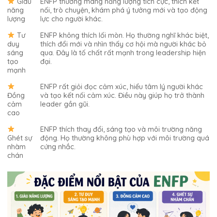
Giàu
ENFP thường mang năng lượng tích cực, thích kết
năng
nối, trò chuyện, khám phá ý tưởng mới và tạo động
lượng
lực cho người khác.
Tư
ENFP không thích lối mòn. Họ thường nghĩ khác biệt,
duy
thích đổi mới và nhìn thấy cơ hội mà người khác bỏ
sáng
qua. Đây là tố chất rất mạnh trong leadership hiện
tạo
đại.
mạnh
ENFP rất giỏi đọc cảm xúc, hiểu tâm lý người khác
Đồng
và tạo kết nối cảm xúc. Điều này giúp họ trở thành
cảm
leader gần gũi.
cao
ENFP thích thay đổi, sáng tạo và môi trường năng
Ghét sự
động. Họ thường không phù hợp với môi trường quá
nhàm
cứng nhắc.
chán