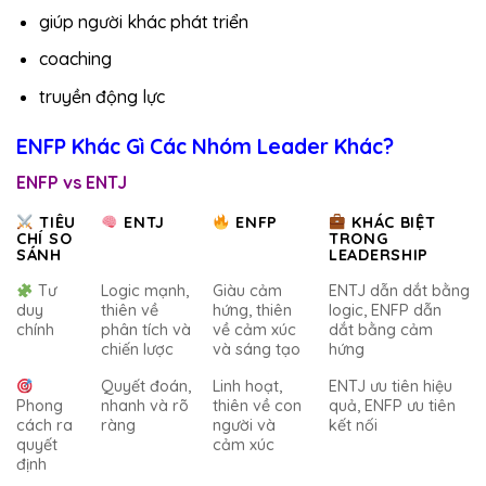
giúp người khác phát triển
coaching
truyền động lực
ENFP Khác Gì Các Nhóm Leader Khác?
ENFP vs ENTJ
TIÊU
ENTJ
ENFP
KHÁC BIỆT
CHÍ SO
TRONG
SÁNH
LEADERSHIP
Tư
Logic mạnh,
Giàu cảm
ENTJ dẫn dắt bằng
duy
thiên về
hứng, thiên
logic, ENFP dẫn
chính
phân tích và
về cảm xúc
dắt bằng cảm
chiến lược
và sáng tạo
hứng
Quyết đoán,
Linh hoạt,
ENTJ ưu tiên hiệu
Phong
nhanh và rõ
thiên về con
quả, ENFP ưu tiên
cách ra
ràng
người và
kết nối
quyết
cảm xúc
định