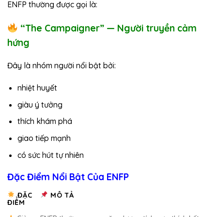
ENFP thường được gọi là:
“The Campaigner” — Người truyền cảm
hứng
Đây là nhóm người nổi bật bởi:
nhiệt huyết
giàu ý tưởng
thích khám phá
giao tiếp mạnh
có sức hút tự nhiên
Đặc Điểm Nổi Bật Của ENFP
ĐẶC
MÔ TẢ
ĐIỂM