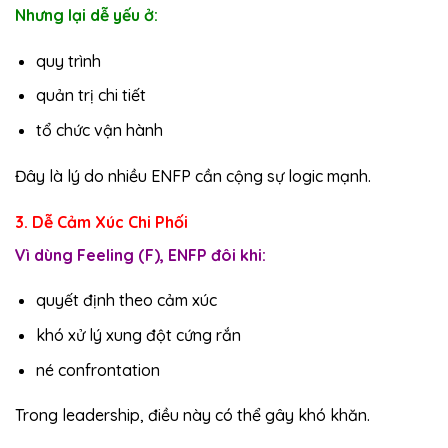
Nhưng lại dễ yếu ở:
quy trình
quản trị chi tiết
tổ chức vận hành
Đây là lý do nhiều ENFP cần cộng sự logic mạnh.
3. Dễ Cảm Xúc Chi Phối
Vì dùng Feeling (F), ENFP đôi khi:
quyết định theo cảm xúc
khó xử lý xung đột cứng rắn
né confrontation
Trong leadership, điều này có thể gây khó khăn.