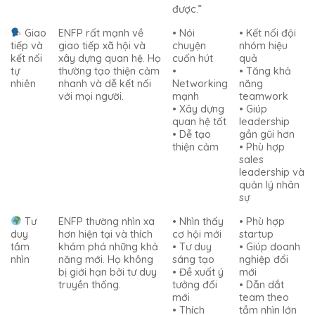
được.”
Giao
ENFP rất mạnh về
• Nói
• Kết nối đội
tiếp và
giao tiếp xã hội và
chuyện
nhóm hiệu
kết nối
xây dựng quan hệ. Họ
cuốn hút
quả
tự
thường tạo thiện cảm
•
• Tăng khả
nhiên
nhanh và dễ kết nối
Networking
năng
với mọi người.
mạnh
teamwork
• Xây dựng
• Giúp
quan hệ tốt
leadership
• Dễ tạo
gần gũi hơn
thiện cảm
• Phù hợp
sales
leadership và
quản lý nhân
sự
Tư
ENFP thường nhìn xa
• Nhìn thấy
• Phù hợp
duy
hơn hiện tại và thích
cơ hội mới
startup
tầm
khám phá những khả
• Tư duy
• Giúp doanh
nhìn
năng mới. Họ không
sáng tạo
nghiệp đổi
bị giới hạn bởi tư duy
• Đề xuất ý
mới
truyền thống.
tưởng đổi
• Dẫn dắt
mới
team theo
• Thích
tầm nhìn lớn