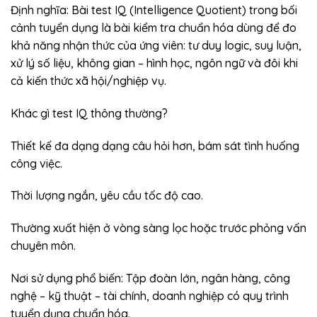
Định nghĩa: Bài test IQ (Intelligence Quotient) trong bối
cảnh tuyển dụng là bài kiểm tra chuẩn hóa dùng để đo
khả năng nhận thức của ứng viên: tư duy logic, suy luận,
xử lý số liệu, không gian – hình học, ngôn ngữ và đôi khi
cả kiến thức xã hội/nghiệp vụ.
Khác gì test IQ thông thường?
Thiết kế đa dạng dạng câu hỏi hơn, bám sát tình huống
công việc.
Thời lượng ngắn, yêu cầu tốc độ cao.
Thường xuất hiện ở vòng sàng lọc hoặc trước phỏng vấn
chuyên môn.
Nơi sử dụng phổ biến: Tập đoàn lớn, ngân hàng, công
nghệ – kỹ thuật – tài chính, doanh nghiệp có quy trình
tuyển dụng chuẩn hóa.