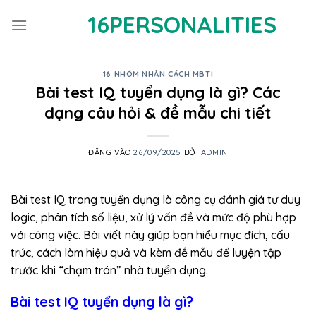
Bỏ
16PERSONALITIES
qua
nội
dung
16 NHÓM NHÂN CÁCH MBTI
Bài test IQ tuyển dụng là gì? Các
dạng câu hỏi & đề mẫu chi tiết
ĐĂNG VÀO
26/09/2025
BỞI
ADMIN
Bài test IQ trong tuyển dụng là công cụ đánh giá tư duy
logic, phân tích số liệu, xử lý vấn đề và mức độ phù hợp
với công việc. Bài viết này giúp bạn hiểu mục đích, cấu
trúc, cách làm hiệu quả và kèm đề mẫu để luyện tập
trước khi “chạm trán” nhà tuyển dụng.
Bài test IQ tuyển dụng là gì?