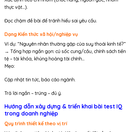
thực vật…).
Đọc chậm đề bài để tránh hiểu sai yêu cầu.
Dạng Kiến thức xã hội/nghiệp vụ
Ví dụ: “Nguyên nhân thường gặp của suy thoái kinh tế?”
→ Tổng hợp ngắn gọn: cú sốc cung/cầu, chính sách tiền
tệ – tài khóa, khủng hoảng tài chính…
Mẹo:
Cập nhật tin tức, báo cáo ngành.
Trả lời ngắn – trúng – đủ ý.
Hướng dẫn xây dựng & triển khai bài test IQ
trong doanh nghiệp
Quy trình thiết kế theo vị trí