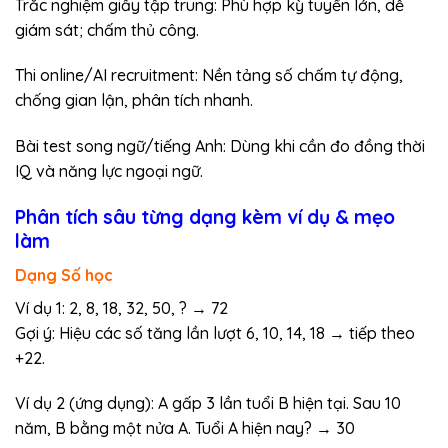
Trắc nghiệm giấy tập trung: Phù hợp kỳ tuyển lớn, dễ
giám sát; chấm thủ công.
Thi online/AI recruitment: Nền tảng số chấm tự động,
chống gian lận, phân tích nhanh.
Bài test song ngữ/tiếng Anh: Dùng khi cần đo đồng thời
IQ và năng lực ngoại ngữ.
Phân tích sâu từng dạng kèm ví dụ & mẹo
làm
Dạng Số học
Ví dụ 1: 2, 8, 18, 32, 50, ? → 72
Gợi ý: Hiệu các số tăng lần lượt 6, 10, 14, 18 → tiếp theo
+22.
Ví dụ 2 (ứng dụng): A gấp 3 lần tuổi B hiện tại. Sau 10
năm, B bằng một nửa A. Tuổi A hiện nay? → 30