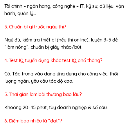
Tài chính – ngân hàng, công nghệ – IT, kỹ sư, dữ liệu, vận
hành, quản lý…
3. Chuẩn bị gì trước ngày thi?
Ngủ đủ, kiểm tra thiết bị (nếu thi online), luyện 3–5 đề
“làm nóng”, chuẩn bị giấy nháp/bút.
4. Test IQ tuyển dụng khác test IQ phổ thông?
Có. Tập trung vào dạng ứng dụng cho công việc, thời
lượng ngắn, yêu cầu tốc độ cao.
5. Thời gian làm bài thường bao lâu?
Khoảng 20–45 phút, tùy doanh nghiệp & số câu.
6. Điểm bao nhiêu là “đạt”?