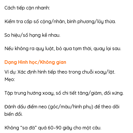
Cách tiếp cận nhanh:
Kiểm tra cấp số cộng/nhân, bình phương/lũy thừa.
So hiệu/số hạng kề nhau.
Nếu không ra quy luật, bỏ qua tạm thời, quay lại sau.
Dạng Hình học/Không gian
Ví dụ: Xác định hình tiếp theo trong chuỗi xoay/lật.
Mẹo:
Tập trung hướng xoay, số chi tiết tăng/giảm, đối xứng.
Đánh dấu điểm neo (góc/màu/hình phụ) để theo dõi
biến đổi.
Không “sa đà” quá 60–90 giây cho một câu.