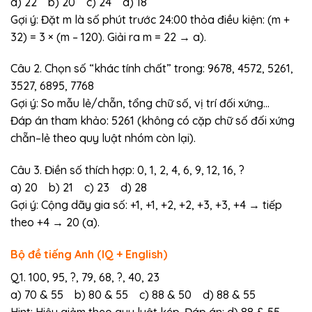
a) 22 b) 20 c) 24 d) 18
Gợi ý: Đặt m là số phút trước 24:00 thỏa điều kiện: (m +
32) = 3 × (m – 120). Giải ra m = 22 → a).
Câu 2. Chọn số “khác tính chất” trong: 9678, 4572, 5261,
3527, 6895, 7768
Gợi ý: So mẫu lẻ/chẵn, tổng chữ số, vị trí đối xứng…
Đáp án tham khảo: 5261 (không có cặp chữ số đối xứng
chẵn–lẻ theo quy luật nhóm còn lại).
Câu 3. Điền số thích hợp: 0, 1, 2, 4, 6, 9, 12, 16, ?
a) 20 b) 21 c) 23 d) 28
Gợi ý: Cộng dãy gia số: +1, +1, +2, +2, +3, +3, +4 → tiếp
theo +4 → 20 (a).
Bộ đề tiếng Anh (IQ + English)
Q1. 100, 95, ?, 79, 68, ?, 40, 23
a) 70 & 55 b) 80 & 55 c) 88 & 50 d) 88 & 55
Hint: Hiệu giảm theo quy luật kép. Đáp án: d) 88 & 55.