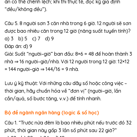
án có thể chênh lệch; khi thi thực tế, đọc kỹ giả định
“đều/không đều”).
Câu 5. 8 người sơn 3 căn nhà trong 6 giờ. 12 người sẽ sơn
được bao nhiêu căn trong 12 giờ (năng suất tuyến tính)?
a) 3 b) 5 c) 7 d) 9
Đáp án: d) 9
Giải: Suất “người–giờ” ban đầu: 8×6 = 48 để hoàn thành 3
nhà ⇒ 16 người–giờ/nhà. Với 12 người trong 12 giờ: 12×12
= 144 người–giờ ⇒ 144/16 = 9 nhà.
Lưu ý kỹ thuật: Với những câu dãy số hoặc công việc –
thời gian, hãy chuẩn hóa về “đơn vị” (người–giờ, lần
cắn/quả, số bước tăng, v.v.) để tính nhanh.
Bộ đề ngành ngân hàng (logic & số học)
Câu 1. “Trước nửa đêm là bao nhiêu phút nếu trước đó 32
phút, thời gian này gấp 3 lần số phút sau 22 giờ?”