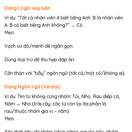
Dạng Logic suy luận
Ví dụ: “Tất cả nhân viên A biết tiếng Anh. B là nhân viên
A. B có biết tiếng Anh không?” → Có.
Mẹo:
Vạch sơ đồ/mệnh đề ngắn gọn.
Dùng loại trừ để thu hẹp đáp án.
Cẩn thận với “bẫy” ngôn ngữ (tất cả/một số/không ai).
Dạng Ngôn ngữ (Verbal)
Ví dụ: Tìm từ không cùng nhóm: Tỏi, Nho, Rau diếp cá,
Nấm → Nho (trái cây; các từ còn lại đa phần là
rau/thuộc nhóm gia vị – nấm).
Mẹo:
Xác định tiêu chí nhóm (chức năng, nguồn gốc, nhóm