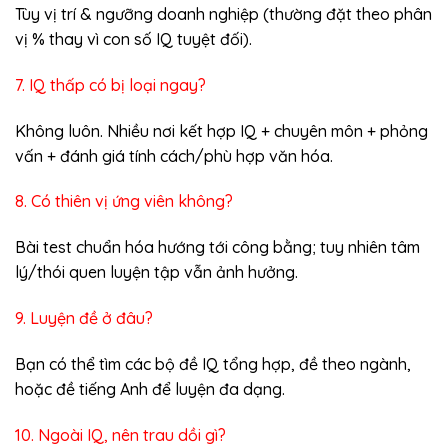
Tùy vị trí & ngưỡng doanh nghiệp (thường đặt theo phân
vị % thay vì con số IQ tuyệt đối).
7. IQ thấp có bị loại ngay?
Không luôn. Nhiều nơi kết hợp IQ + chuyên môn + phỏng
vấn + đánh giá tính cách/phù hợp văn hóa.
8. Có thiên vị ứng viên không?
Bài test chuẩn hóa hướng tới công bằng; tuy nhiên tâm
lý/thói quen luyện tập vẫn ảnh hưởng.
9. Luyện đề ở đâu?
Bạn có thể tìm các bộ đề IQ tổng hợp, đề theo ngành,
hoặc đề tiếng Anh để luyện đa dạng.
10. Ngoài IQ, nên trau dồi gì?