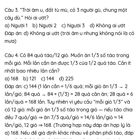
Câu 3. “Trời âm u, đất tù mù, có 3 người gù, chung một
cây dù.” Hỏi ai ướt?
a) Người 1 b) Người 2 c) Người 3 d) Không ai ướt
Đáp án: d) Không ai ướt (trời âm u nhưng không nói là có
mưa)
Câu 4. Có 84 quả táo/12 giỏ. Muốn ăn 1/3 số táo trong
mỗi giỏ. Mỗi lần cắn ăn được 1/3 của 1/2 quả táo. Cần ít
nhất bao nhiêu lần cắn?
a) 168 b) 121 c) 144 d) 225
Đáp án: c) 144 (1 lần cắn = 1/6 quả; mỗi giỏ ăn 1/3 → 2
lần/giỏ; 84 quả → 84 × (1/3) = 28 quả cần ăn; 28 quả × 6
lần/quả = 168 lần. Tuy nhiên vì yêu cầu “mỗi giỏ 1/3” và
có 12 giỏ: mỗi giỏ ăn 1/3 số táo trong giỏ — nếu táo chia
đều 7 quả/giỏ ⇒ ăn 7/3 quả/giỏ = 14/6 lần/giỏ ≈ 14
lần/giỏ, 12 giỏ ⇒ 168. (Trường hợp này đáp án hợp lý là
a) 168. Nếu đề giả định khác nhau về phân phối táo, đáp