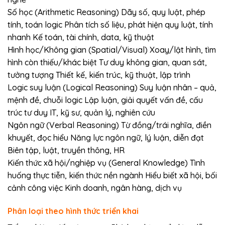
Số học (Arithmetic Reasoning) Dãy số, quy luật, phép
tính, toán logic Phân tích số liệu, phát hiện quy luật, tính
nhanh Kế toán, tài chính, data, kỹ thuật
Hình học/Không gian (Spatial/Visual) Xoay/lật hình, tìm
hình còn thiếu/khác biệt Tư duy không gian, quan sát,
tưởng tượng Thiết kế, kiến trúc, kỹ thuật, lập trình
Logic suy luận (Logical Reasoning) Suy luận nhân – quả,
mệnh đề, chuỗi logic Lập luận, giải quyết vấn đề, cấu
trúc tư duy IT, kỹ sư, quản lý, nghiên cứu
Ngôn ngữ (Verbal Reasoning) Từ đồng/trái nghĩa, điền
khuyết, đọc hiểu Năng lực ngôn ngữ, lý luận, diễn đạt
Biên tập, luật, truyền thông, HR
Kiến thức xã hội/nghiệp vụ (General Knowledge) Tình
huống thực tiễn, kiến thức nền ngành Hiểu biết xã hội, bối
cảnh công việc Kinh doanh, ngân hàng, dịch vụ
Phân loại theo hình thức triển khai