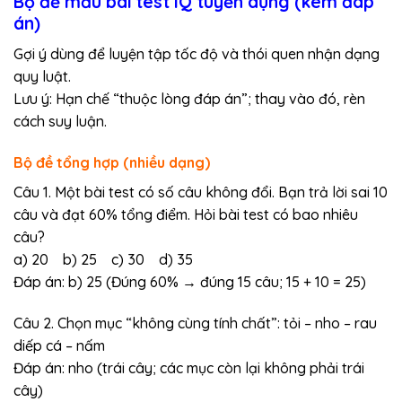
Bộ đề mẫu bài test IQ tuyển dụng (kèm đáp
án)
Gợi ý dùng để luyện tập tốc độ và thói quen nhận dạng
quy luật.
Lưu ý: Hạn chế “thuộc lòng đáp án”; thay vào đó, rèn
cách suy luận.
Bộ đề tổng hợp (nhiều dạng)
Câu 1. Một bài test có số câu không đổi. Bạn trả lời sai 10
câu và đạt 60% tổng điểm. Hỏi bài test có bao nhiêu
câu?
a) 20 b) 25 c) 30 d) 35
Đáp án: b) 25 (Đúng 60% → đúng 15 câu; 15 + 10 = 25)
Câu 2. Chọn mục “không cùng tính chất”: tỏi – nho – rau
diếp cá – nấm
Đáp án: nho (trái cây; các mục còn lại không phải trái
cây)