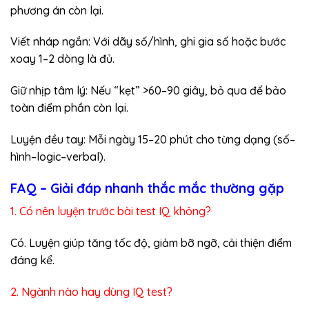
phương án còn lại.
Viết nháp ngắn: Với dãy số/hình, ghi gia số hoặc bước
xoay 1–2 dòng là đủ.
Giữ nhịp tâm lý: Nếu “kẹt” >60–90 giây, bỏ qua để bảo
toàn điểm phần còn lại.
Luyện đều tay: Mỗi ngày 15–20 phút cho từng dạng (số–
hình–logic–verbal).
FAQ – Giải đáp nhanh thắc mắc thường gặp
1. Có nên luyện trước bài test IQ không?
Có. Luyện giúp tăng tốc độ, giảm bỡ ngỡ, cải thiện điểm
đáng kể.
2. Ngành nào hay dùng IQ test?