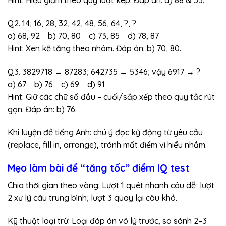
Q2. 14, 16, 28, 32, 42, 48, 56, 64, ?, ?
a) 68, 92 b) 70, 80 c) 73, 85 d) 78, 87
Hint: Xen kẽ tăng theo nhóm. Đáp án: b) 70, 80.
Q3. 3829718 → 87283; 642735 → 5346; vậy 6917 → ?
a) 67 b) 76 c) 69 d) 91
Hint: Giữ các chữ số đầu – cuối/sắp xếp theo quy tắc rút
gọn. Đáp án: b) 76.
Khi luyện đề tiếng Anh: chú ý đọc kỹ động từ yêu cầu
(replace, fill in, arrange), tránh mất điểm vì hiểu nhầm.
Mẹo làm bài để “tăng tốc” điểm IQ test
Chia thời gian theo vòng: Lượt 1 quét nhanh câu dễ; lượt
2 xử lý câu trung bình; lượt 3 quay lại câu khó.
Kỹ thuật loại trừ: Loại đáp án vô lý trước, so sánh 2–3