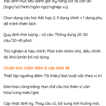
Xác định mục tiêu đánh giá: Kỹ năng cốt lõi cần đo
(logic/số/hình/ngôn ngữ/nghiệp vụ).
Chọn dạng câu hỏi: Kết hợp 2–3 dạng chính + 1 dạng phụ
để tránh thiên lệch.
Quy định thời lượng – số câu: Thông dụng 20–50
câu/20–45 phút.
Thử nghiệm & hiệu chỉnh: Pilot trên nhóm nhỏ, điều chỉnh
độ khó/phân bố nội dung.
Chuẩn hóa chấm điểm & cập nhật đề
Thiết lập ngưỡng điểm: Tối thiểu/đạt/xuất sắc theo vị trí.
Đảm bảo công bằng: Hạn chế câu hỏi thiên vị văn
hóa/vùng miền/giới.
Cập nhật định kỳ: Thay câu cũ, bổ sung tình huống mới,