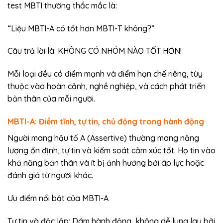
test MBTI thường thắc mắc là:
“Liệu MBTI-A có tốt hơn MBTI-T không?”
Câu trả lời là: KHÔNG CÓ NHÓM NÀO TỐT HƠN!
Mỗi loại đều có điểm mạnh và điểm hạn chế riêng, tùy
thuộc vào hoàn cảnh, nghề nghiệp, và cách phát triển
bản thân của mỗi người.
MBTI-A: Điềm tĩnh, tự tin, chủ động trong hành động
Người mang hậu tố A (Assertive) thường mang năng
lượng ổn định, tự tin và kiểm soát cảm xúc tốt. Họ tin vào
khả năng bản thân và ít bị ảnh hưởng bởi áp lực hoặc
đánh giá từ người khác.
Ưu điểm nổi bật của MBTI-A
Tự tin và độc lập: Dám hành động, không dễ lung lay bởi