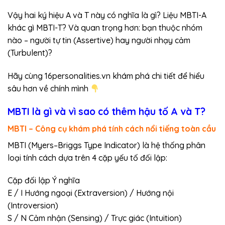
Vậy hai ký hiệu A và T này có nghĩa là gì? Liệu MBTI-A
khác gì MBTI-T? Và quan trọng hơn: bạn thuộc nhóm
nào – người tự tin (Assertive) hay người nhạy cảm
(Turbulent)?
Hãy cùng 16personalities.vn khám phá chi tiết để hiểu
sâu hơn về chính mình
MBTI là gì và vì sao có thêm hậu tố A và T?
MBTI – Công cụ khám phá tính cách nổi tiếng toàn cầu
MBTI (Myers–Briggs Type Indicator) là hệ thống phân
loại tính cách dựa trên 4 cặp yếu tố đối lập:
Cặp đối lập Ý nghĩa
E / I Hướng ngoại (Extraversion) / Hướng nội
(Introversion)
S / N Cảm nhận (Sensing) / Trực giác (Intuition)