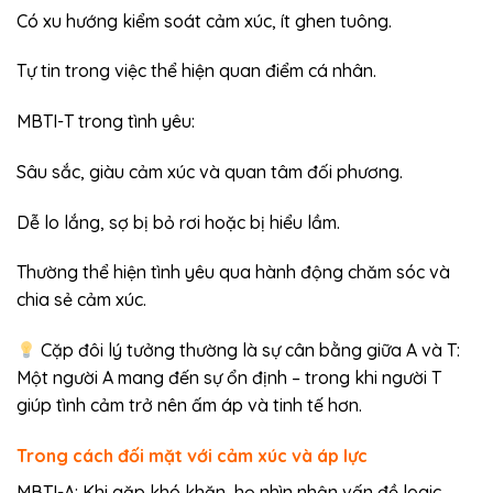
Có xu hướng kiểm soát cảm xúc, ít ghen tuông.
Tự tin trong việc thể hiện quan điểm cá nhân.
MBTI-T trong tình yêu:
Sâu sắc, giàu cảm xúc và quan tâm đối phương.
Dễ lo lắng, sợ bị bỏ rơi hoặc bị hiểu lầm.
Thường thể hiện tình yêu qua hành động chăm sóc và
chia sẻ cảm xúc.
Cặp đôi lý tưởng thường là sự cân bằng giữa A và T:
Một người A mang đến sự ổn định – trong khi người T
giúp tình cảm trở nên ấm áp và tinh tế hơn.
Trong cách đối mặt với cảm xúc và áp lực
MBTI-A: Khi gặp khó khăn, họ nhìn nhận vấn đề logic