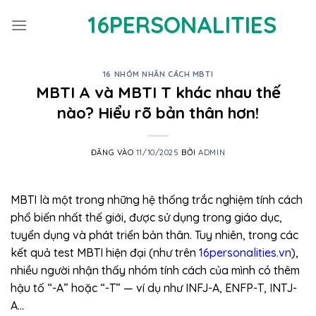
Bỏ
16PERSONALITIES
qua
nội
dung
16 NHÓM NHÂN CÁCH MBTI
MBTI A và MBTI T khác nhau thế
nào? Hiểu rõ bản thân hơn!
ĐĂNG VÀO
11/10/2025
BỞI
ADMIN
MBTI là một trong những hệ thống trắc nghiệm tính cách
phổ biến nhất thế giới, được sử dụng trong giáo dục,
tuyển dụng và phát triển bản thân. Tuy nhiên, trong các
kết quả test MBTI hiện đại (như trên
16personalities.vn
),
nhiều người nhận thấy nhóm tính cách của mình có thêm
hậu tố “-A” hoặc “-T” — ví dụ như INFJ-A, ENFP-T, INTJ-
A…