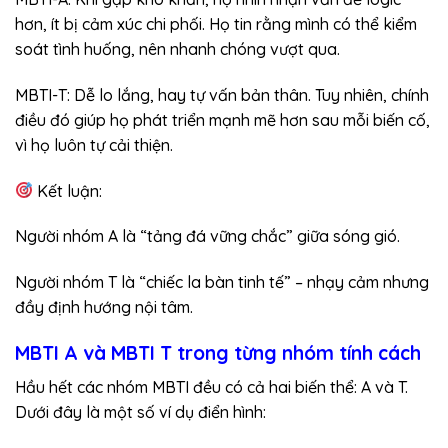
hơn, ít bị cảm xúc chi phối. Họ tin rằng mình có thể kiểm
soát tình huống, nên nhanh chóng vượt qua.
MBTI-T: Dễ lo lắng, hay tự vấn bản thân. Tuy nhiên, chính
điều đó giúp họ phát triển mạnh mẽ hơn sau mỗi biến cố,
vì họ luôn tự cải thiện.
Kết luận:
Người nhóm A là “tảng đá vững chắc” giữa sóng gió.
Người nhóm T là “chiếc la bàn tinh tế” – nhạy cảm nhưng
đầy định hướng nội tâm.
MBTI A và MBTI T trong từng nhóm tính cách
Hầu hết các nhóm MBTI đều có cả hai biến thể: A và T.
Dưới đây là một số ví dụ điển hình: