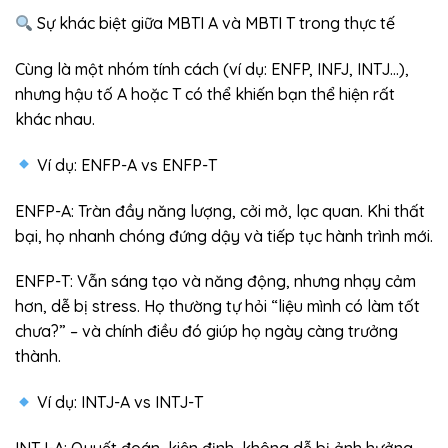
Sự khác biệt giữa MBTI A và MBTI T trong thực tế
Cùng là một nhóm tính cách (ví dụ: ENFP, INFJ, INTJ…),
nhưng hậu tố A hoặc T có thể khiến bạn thể hiện rất
khác nhau.
Ví dụ: ENFP-A vs ENFP-T
ENFP-A: Tràn đầy năng lượng, cởi mở, lạc quan. Khi thất
bại, họ nhanh chóng đứng dậy và tiếp tục hành trình mới.
ENFP-T: Vẫn sáng tạo và năng động, nhưng nhạy cảm
hơn, dễ bị stress. Họ thường tự hỏi “liệu mình có làm tốt
chưa?” – và chính điều đó giúp họ ngày càng trưởng
thành.
Ví dụ: INTJ-A vs INTJ-T
INTJ-A: Quyết đoán, kiên định, không dễ bị ảnh hưởng