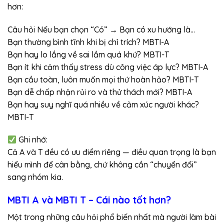
hơn:
Câu hỏi Nếu bạn chọn “Có” → Bạn có xu hướng là…
Bạn thường bình tĩnh khi bị chỉ trích? MBTI-A
Bạn hay lo lắng về sai lầm quá khứ? MBTI-T
Bạn ít khi cảm thấy stress dù công việc áp lực? MBTI-A
Bạn cầu toàn, luôn muốn mọi thứ hoàn hảo? MBTI-T
Bạn dễ chấp nhận rủi ro và thử thách mới? MBTI-A
Bạn hay suy nghĩ quá nhiều về cảm xúc người khác?
MBTI-T
Ghi nhớ:
Cả A và T đều có ưu điểm riêng — điều quan trọng là bạn
hiểu mình để cân bằng, chứ không cần “chuyển đổi”
sang nhóm kia.
MBTI A và MBTI T – Cái nào tốt hơn?
Một trong những câu hỏi phổ biến nhất mà người làm bài