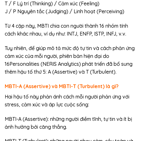
T / F Lý trí (Thinking) / Cảm xúc (Feeling)
J / P Nguyên tắc (Judging) / Linh hoạt (Perceiving)
Từ 4 cặp này, MBTI chia con người thành 16 nhóm tính
cách khác nhau, ví dụ như: INTJ, ENFP, ISTP, INFJ, v.v.
Tuy nhiên, để giúp mô tả mức độ tự tin và cách phản ứng
cảm xúc của mỗi người, phiên bản hiện đại do
16Personalities (NERIS Analytics) phát triển đã bổ sung
thêm hậu tố thứ 5: A (Assertive) và T (Turbulent).
MBTI-A (Assertive) và MBTI-T (Turbulent) là gì?
Hai hậu tố này phản ánh cách mỗi người phản ứng với
stress, cảm xúc và áp lực cuộc sống:
MBTI-A (Assertive): những người điềm tĩnh, tự tin và ít bị
ảnh hưởng bởi căng thẳng.