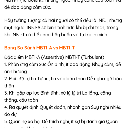
MBTI-T (Turbulent): những người nhạy cảm, cầu toàn và
dễ dao động cảm xúc.
Hãy tưởng tượng: cả hai người có thể đều là INFJ, nhưng
một người INFJ-A sẽ bình tĩnh hơn khi bị chỉ trích, trong
khi INFJ-T có thể cảm thấy buồn và tự trách mình.
Bảng So Sánh MBTI-A vs MBTI-T
Đặc điểm MBTI-A (Assertive) MBTI-T (Turbulent)
1. Phản ứng cảm xúc Ổn định, ít dao động Nhạy cảm, dễ
ảnh hưởng
2. Mức độ tự tin Tự tin, tin vào bản thân Dễ nghi ngờ bản
thân
3. Khi gặp áp lực Bình tĩnh, xử lý lý trí Lo lắng, căng
thẳng, cầu toàn
4. Ra quyết định Quyết đoán, nhanh gọn Suy nghĩ nhiều,
do dự
5. Quan hệ xã hội Dễ thích nghi, ít sợ bị đánh giá Quan