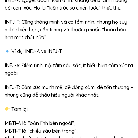
bởi cảm xúc. Họ là “kiến trúc sư chiến lược” thực thụ.
INTJ-T: Cũng thông minh và có tầm nhìn, nhưng họ suy
nghĩ nhiều hơn, cẩn trọng và thường muốn “hoàn hảo
hơn một chút nữa”.
Ví dụ: INFJ-A vs INFJ-T
INFJ-A: Điềm tĩnh, nội tâm sâu sắc, ít biểu hiện cảm xúc ra
ngoài.
INFJ-T: Cảm xúc mạnh mẽ, dễ đồng cảm, dễ tổn thương –
nhưng cũng dễ thấu hiểu người khác nhất.
Tóm lại:
MBTI-A là “bản lĩnh bên ngoài”,
MBTI-T là “chiều sâu bên trong”.