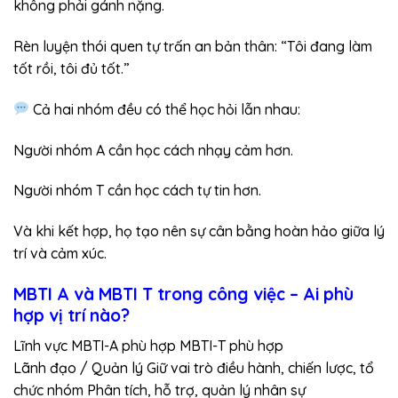
không phải gánh nặng.
Rèn luyện thói quen tự trấn an bản thân: “Tôi đang làm
tốt rồi, tôi đủ tốt.”
Cả hai nhóm đều có thể học hỏi lẫn nhau:
Người nhóm A cần học cách nhạy cảm hơn.
Người nhóm T cần học cách tự tin hơn.
Và khi kết hợp, họ tạo nên sự cân bằng hoàn hảo giữa lý
trí và cảm xúc.
MBTI A và MBTI T trong công việc – Ai phù
hợp vị trí nào?
Lĩnh vực MBTI-A phù hợp MBTI-T phù hợp
Lãnh đạo / Quản lý Giữ vai trò điều hành, chiến lược, tổ
chức nhóm Phân tích, hỗ trợ, quản lý nhân sự