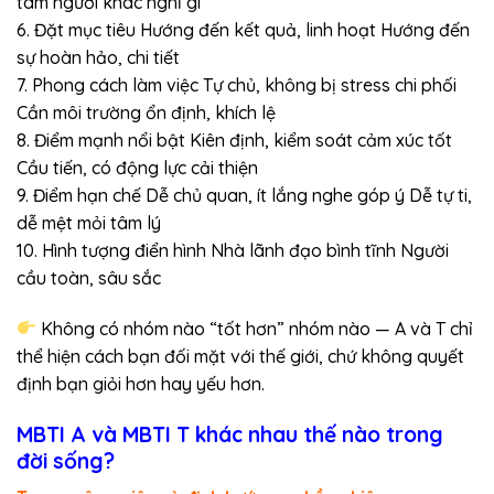
tâm người khác nghĩ gì
6. Đặt mục tiêu Hướng đến kết quả, linh hoạt Hướng đến
sự hoàn hảo, chi tiết
7. Phong cách làm việc Tự chủ, không bị stress chi phối
Cần môi trường ổn định, khích lệ
8. Điểm mạnh nổi bật Kiên định, kiểm soát cảm xúc tốt
Cầu tiến, có động lực cải thiện
9. Điểm hạn chế Dễ chủ quan, ít lắng nghe góp ý Dễ tự ti,
dễ mệt mỏi tâm lý
10. Hình tượng điển hình Nhà lãnh đạo bình tĩnh Người
cầu toàn, sâu sắc
Không có nhóm nào “tốt hơn” nhóm nào — A và T chỉ
thể hiện cách bạn đối mặt với thế giới, chứ không quyết
định bạn giỏi hơn hay yếu hơn.
MBTI A và MBTI T khác nhau thế nào trong
đời sống?