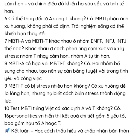
cảm hơn – và chính điều đó khiến họ sâu sắc và tinh tế
hơn.
6 Có thể thay đổi từ A sang T không? Có. MBTI phản ánh
xu hướng, không phải cố định. Trải nghiệm sống có thể
khiến bạn thay đổi.
7 MBTI-A và MBTI-T khác nhau ở nhóm ENFP, INFJ, INTJ
thế nào? Khác nhau ở cách phản ứng cảm xúc và xử lý
stress: nhóm T nhạy cảm hơn, nhóm A tự tin hơn.
8 MBTI-A có hợp với MBTI-T không? Có. Hai nhóm bổ
sung cho nhau, tạo nên sự cân bằng tuyệt vời trong tình
yêu và công việc.
9 MBTI T có bị stress nhiều hơn không? Có xu hướng dễ
lo lắng hơn, nhưng họ biết cách biến stress thành động
lực.
10 Test MBTI tiếng Việt có xác định A và T không? Có.
16personalities.vn hiển thị kết quả chi tiết gồm 5 yếu tố,
bao gồm hậu tố A hoặc T.
Kết luận – Học cách thấu hiểu và chấp nhận bản thân