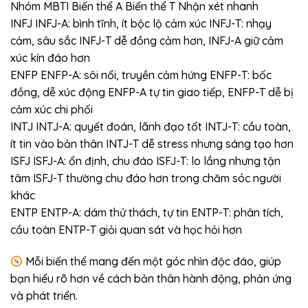
Nhóm MBTI Biến thể A Biến thể T Nhận xét nhanh
INFJ INFJ-A: bình tĩnh, ít bộc lộ cảm xúc INFJ-T: nhạy
cảm, sâu sắc INFJ-T dễ đồng cảm hơn, INFJ-A giữ cảm
xúc kín đáo hơn
ENFP ENFP-A: sôi nổi, truyền cảm hứng ENFP-T: bốc
đồng, dễ xúc động ENFP-A tự tin giao tiếp, ENFP-T dễ bị
cảm xúc chi phối
INTJ INTJ-A: quyết đoán, lãnh đạo tốt INTJ-T: cầu toàn,
ít tin vào bản thân INTJ-T dễ stress nhưng sáng tạo hơn
ISFJ ISFJ-A: ổn định, chu đáo ISFJ-T: lo lắng nhưng tận
tâm ISFJ-T thường chu đáo hơn trong chăm sóc người
khác
ENTP ENTP-A: dám thử thách, tự tin ENTP-T: phân tích,
cầu toàn ENTP-T giỏi quan sát và học hỏi hơn
Mỗi biến thể mang đến một góc nhìn độc đáo, giúp
bạn hiểu rõ hơn về cách bản thân hành động, phản ứng
và phát triển.