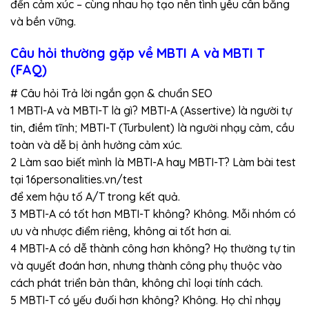
đến cảm xúc – cùng nhau họ tạo nên tình yêu cân bằng
và bền vững.
Câu hỏi thường gặp về MBTI A và MBTI T
(FAQ)
# Câu hỏi Trả lời ngắn gọn & chuẩn SEO
1 MBTI-A và MBTI-T là gì? MBTI-A (Assertive) là người tự
tin, điềm tĩnh; MBTI-T (Turbulent) là người nhạy cảm, cầu
toàn và dễ bị ảnh hưởng cảm xúc.
2 Làm sao biết mình là MBTI-A hay MBTI-T? Làm bài test
tại 16personalities.vn/test
để xem hậu tố A/T trong kết quả.
3 MBTI-A có tốt hơn MBTI-T không? Không. Mỗi nhóm có
ưu và nhược điểm riêng, không ai tốt hơn ai.
4 MBTI-A có dễ thành công hơn không? Họ thường tự tin
và quyết đoán hơn, nhưng thành công phụ thuộc vào
cách phát triển bản thân, không chỉ loại tính cách.
5 MBTI-T có yếu đuối hơn không? Không. Họ chỉ nhạy