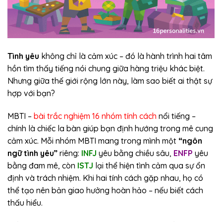
Tình yêu
không chỉ là cảm xúc – đó là hành trình hai tâm
hồn tìm thấy tiếng nói chung giữa hàng triệu khác biệt.
Nhưng giữa thế giới rộng lớn này, làm sao biết ai thật sự
hợp với bạn?
MBTI –
bài trắc nghiệm 16 nhóm tính cách
nổi tiếng –
chính là chiếc la bàn giúp bạn định hướng trong mê cung
cảm xúc. Mỗi nhóm MBTI mang trong mình một
“ngôn
ngữ tình yêu”
riêng:
INFJ
yêu bằng chiều sâu,
ENFP
yêu
bằng đam mê, còn
ISTJ
lại thể hiện tình cảm qua sự ổn
định và trách nhiệm. Khi hai tính cách gặp nhau, họ có
thể tạo nên bản giao hưởng hoàn hảo – nếu biết cách
thấu hiểu.