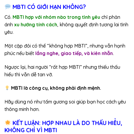
MBTI CÓ GIỚI HẠN KHÔNG?
Có.
MBTI hợp với nhóm nào trong tình yêu
chỉ phản
ánh
xu hướng tính cách
, không quyết định tương lai tình
yêu.
Một cặp đôi có thể “không hợp MBTI”, nhưng vẫn hạnh
phúc nếu biết
lắng nghe, giao tiếp, và kiên nhẫn
.
Ngược lại, hai người “rất hợp MBTI” nhưng thiếu thấu
hiểu thì vẫn dễ tan vỡ.
MBTI là công cụ, không phải định mệnh.
Hãy dùng nó như tấm gương soi giúp bạn học cách yêu
thông minh hơn.
KẾT LUẬN: HỢP NHAU LÀ DO THẤU HIỂU,
KHÔNG CHỈ VÌ MBTI