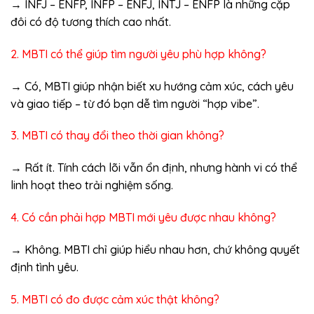
→ INFJ – ENFP, INFP – ENFJ, INTJ – ENFP là những cặp
đôi có độ tương thích cao nhất.
2. MBTI có thể giúp tìm người yêu phù hợp không?
→ Có, MBTI giúp nhận biết xu hướng cảm xúc, cách yêu
và giao tiếp – từ đó bạn dễ tìm người “hợp vibe”.
3. MBTI có thay đổi theo thời gian không?
→ Rất ít. Tính cách lõi vẫn ổn định, nhưng hành vi có thể
linh hoạt theo trải nghiệm sống.
4. Có cần phải hợp MBTI mới yêu được nhau không?
→ Không. MBTI chỉ giúp hiểu nhau hơn, chứ không quyết
định tình yêu.
5. MBTI có đo được cảm xúc thật không?