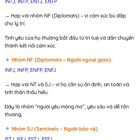
INTJ, INTP, ENTJ, ENTP
→ Hợp với nhóm NF (Diplomats) – vì cảm xúc bù đắp
cho lý trí.
Tình yêu của họ thường bắt đầu từ trí tuệ và dần chuyển
thành kết nối cảm xúc.
Nhóm NF (Diplomats – Người ngoại giao)
INFJ, INFP, ENFP, ENFJ
→ Hợp với NT và SJ – vì họ cần sự ổn định, an toàn và
tinh thần thấu hiểu.
Đây là nhóm “người yêu mộng mơ”, yêu sâu và dễ tổn
thương.
Nhóm SJ (Sentinels – Người bảo vệ)
ISTJ, ISFJ, ESTJ, ESFJ