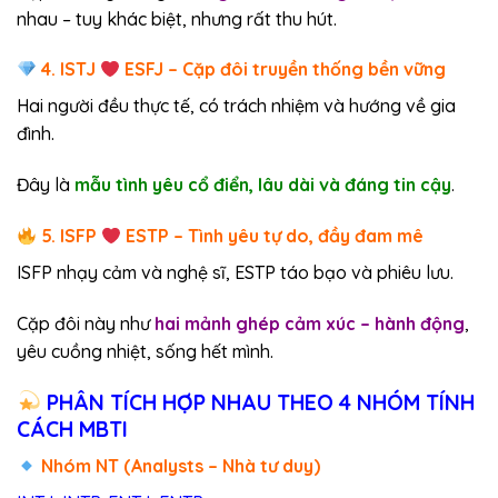
nhau – tuy khác biệt, nhưng rất thu hút.
4. ISTJ
ESFJ – Cặp đôi truyền thống bền vững
Hai người đều thực tế, có trách nhiệm và hướng về gia
đình.
Đây là
mẫu tình yêu cổ điển, lâu dài và đáng tin cậy
.
5. ISFP
ESTP – Tình yêu tự do, đầy đam mê
ISFP nhạy cảm và nghệ sĩ, ESTP táo bạo và phiêu lưu.
Cặp đôi này như
hai mảnh ghép cảm xúc – hành động
,
yêu cuồng nhiệt, sống hết mình.
PHÂN TÍCH HỢP NHAU THEO 4 NHÓM TÍNH
CÁCH MBTI
Nhóm NT (Analysts – Nhà tư duy)