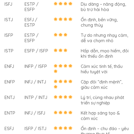
ISFJ
ESTP /
Dịu dàng – năng động,
ESFP
bù trừ hài hòa
ISTJ
ESFJ /
Ổn định, bền vững,
ESTP
chung thủy
ISFP
ESTP /
Tự do nhưng nhạy cảm,
ESFP
dễ va chạm nhỏ
ISTP
ESFP / ISFP
Hấp dẫn, mạo hiểm, đôi
khi thiếu ổn định
ENFJ
INFP / ISFP
Cảm xúc tinh tế, thấu
hiểu tuyệt vời
ENFP
INFJ / INTJ
Cặp đôi “định mệnh”,
giàu cảm xúc
ENTJ
INTP / INTJ
Lý trí, cùng nhau phát
triển sự nghiệp
ENTP
INFJ / ISFJ
Kết hợp sáng tạo &
cảm xúc
ESFJ
ISFP / ISTJ
Ổn định – chu đáo – yêu
thương thực tế