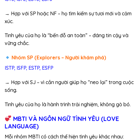
→ Hợp với SP hoặc NF – họ tìm kiếm sự tươi mới và cảm
xúc.
Tình yêu của họ là “bến đỗ an toàn” – đáng tin cậy và
vững chắc.
Nhóm SP (Explorers – Người khám phá)
ISTP, ISFP, ESTP, ESFP
→ Hợp với SJ – vì cần người giúp họ “neo lại” trong cuộc
sống.
Tình yêu của họ là hành trình trải nghiệm, không gò bó.
MBTI VÀ NGÔN NGỮ TÌNH YÊU (LOVE
LANGUAGE)
Mỗi nhóm MBTI có cách thể hiện tình yêu khác nhau: