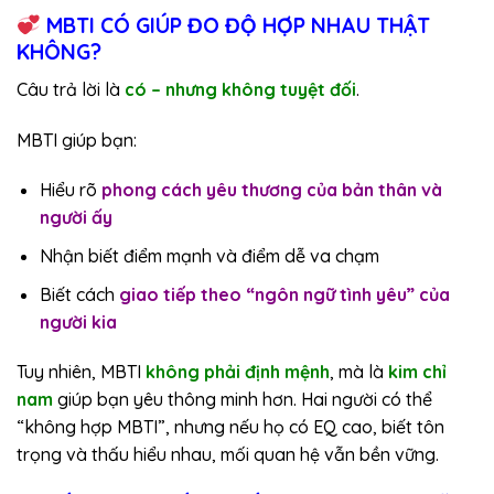
MBTI CÓ GIÚP ĐO ĐỘ HỢP NHAU THẬT
KHÔNG?
Câu trả lời là
có – nhưng không tuyệt đối
.
MBTI giúp bạn:
Hiểu rõ
phong cách yêu thương của bản thân và
người ấy
Nhận biết điểm mạnh và điểm dễ va chạm
Biết cách
giao tiếp theo “ngôn ngữ tình yêu” của
người kia
Tuy nhiên, MBTI
không phải định mệnh
, mà là
kim chỉ
nam
giúp bạn yêu thông minh hơn. Hai người có thể
“không hợp MBTI”, nhưng nếu họ có EQ cao, biết tôn
trọng và thấu hiểu nhau, mối quan hệ vẫn bền vững.