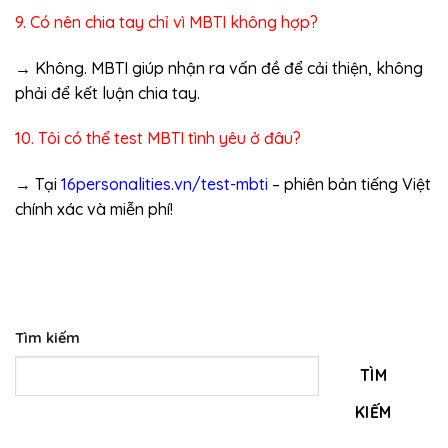
9. Có nên chia tay chỉ vì MBTI không hợp?
→ Không. MBTI giúp nhận ra vấn đề để cải thiện, không
phải để kết luận chia tay.
10. Tôi có thể test MBTI tình yêu ở đâu?
→ Tại
16personalities.vn/test-mbti
– phiên bản tiếng Việt
chính xác và miễn phí!
Tìm kiếm
TÌM
KIẾM