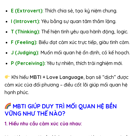
E (Extrovert):
Thích chia sẻ, tạo kỷ niệm chung.
I (Introvert):
Yêu bằng sự quan tâm thầm lặng.
T (Thinking):
Thể hiện tình yêu qua hành động, logic.
F (Feeling):
Biểu đạt cảm xúc trực tiếp, giàu tình cảm.
J (Judging):
Muốn mối quan hệ ổn định, có kế hoạch.
P (Perceiving):
Yêu tự nhiên, thích trải nghiệm mới.
Khi hiểu
MBTI + Love Language
, bạn sẽ “dịch” được
cảm xúc của đối phương – điều cốt lõi giúp mối quan hệ
hạnh phúc.
MBTI GIÚP DUY TRÌ MỐI QUAN HỆ BỀN
VỮNG NHƯ THẾ NÀO?
1. Hiểu nhu cầu cảm xúc của nhau: