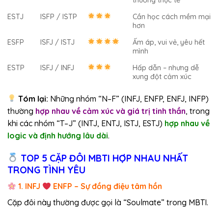
ESTJ
ISFP / ISTP
Cần học cách mềm mại
hơn
ESFP
ISFJ / ISTJ
Ấm áp, vui vẻ, yêu hết
mình
ESTP
ISFJ / INFJ
Hấp dẫn – nhưng dễ
xung đột cảm xúc
Tóm lại:
Những nhóm “N–F” (INFJ, ENFP, ENFJ, INFP)
thường
hợp nhau về cảm xúc và giá trị tinh thần
, trong
khi các nhóm “T–J” (INTJ, ENTJ, ISTJ, ESTJ)
hợp nhau về
logic và định hướng lâu dài
.
TOP 5 CẶP ĐÔI MBTI HỢP NHAU NHẤT
TRONG TÌNH YÊU
1. INFJ
ENFP – Sự đồng điệu tâm hồn
Cặp đôi này thường được gọi là “Soulmate” trong MBTI.