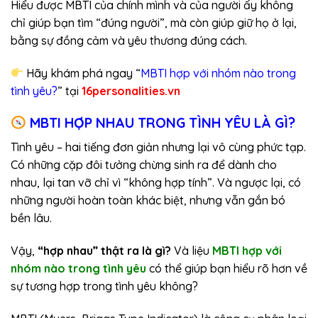
Hiểu được MBTI của chính mình và của người ấy không
chỉ giúp bạn tìm “đúng người”, mà còn giúp giữ họ ở lại,
bằng sự đồng cảm và yêu thương đúng cách.
Hãy khám phá ngay “
MBTI hợp với nhóm nào trong
tình yêu?
” tại
16personalities.vn
MBTI HỢP NHAU TRONG TÌNH YÊU LÀ GÌ?
Tình yêu – hai tiếng đơn giản nhưng lại vô cùng phức tạp.
Có những cặp đôi tưởng chừng sinh ra để dành cho
nhau, lại tan vỡ chỉ vì “không hợp tính”. Và ngược lại, có
những người hoàn toàn khác biệt, nhưng vẫn gắn bó
bền lâu.
Vậy,
“hợp nhau” thật ra là gì?
Và liệu
MBTI hợp với
nhóm nào trong tình yêu
có thể giúp bạn hiểu rõ hơn về
sự tương hợp trong tình yêu không?