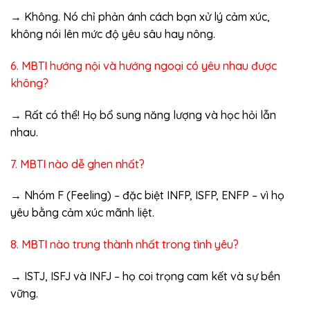
→ Không. Nó chỉ phản ánh cách bạn xử lý cảm xúc,
không nói lên mức độ yêu sâu hay nông.
6. MBTI hướng nội và hướng ngoại có yêu nhau được
không?
→ Rất có thể! Họ bổ sung năng lượng và học hỏi lẫn
nhau.
7. MBTI nào dễ ghen nhất?
→ Nhóm F (Feeling) – đặc biệt INFP, ISFP, ENFP – vì họ
yêu bằng cảm xúc mãnh liệt.
8. MBTI nào trung thành nhất trong tình yêu?
→ ISTJ, ISFJ và INFJ – họ coi trọng cam kết và sự bền
vững.