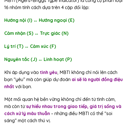
MBTI (Myers–Briggs Type Indicator) là công cụ phân loại
16 nhóm tính cách dựa trên 4 cặp đối lập:
Hướng nội (I) ↔ Hướng ngoại (E)
Cảm nhận (S) ↔ Trực giác (N)
Lý trí (T) ↔ Cảm xúc (F)
Nguyên tắc (J) ↔ Linh hoạt (P)
Khi áp dụng vào
tình yêu
, MBTI không chỉ nói lên cách
bạn “yêu” mà còn giúp dự đoán
ai sẽ là người đồng điệu
nhất
với bạn.
Một mối quan hệ bền vững không chỉ đến từ tình cảm,
mà còn từ
sự hiểu nhau trong giao tiếp, giá trị sống và
cách xử lý mâu thuẫn
– những điều MBTI có thể “soi
sáng” một cách thú vị.