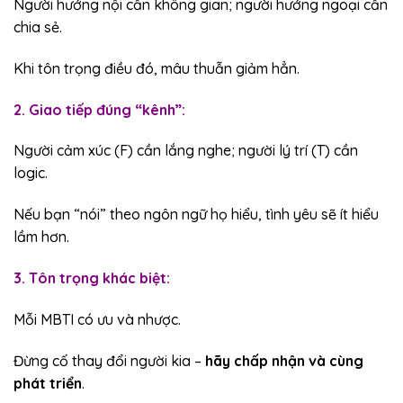
Người hướng nội cần không gian; người hướng ngoại cần
chia sẻ.
Khi tôn trọng điều đó, mâu thuẫn giảm hẳn.
2. Giao tiếp đúng “kênh”:
Người cảm xúc (F) cần lắng nghe; người lý trí (T) cần
logic.
Nếu bạn “nói” theo ngôn ngữ họ hiểu, tình yêu sẽ ít hiểu
lầm hơn.
3. Tôn trọng khác biệt:
Mỗi MBTI có ưu và nhược.
Đừng cố thay đổi người kia –
hãy chấp nhận và cùng
phát triển
.