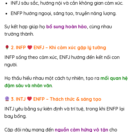
INFJ sâu sắc, hướng nội và cần không gian cảm xúc.
ENFP hướng ngoại, sáng tạo, truyền năng lượng.
Sự kết hợp giúp họ
bổ sung hoàn hảo
, cùng nhau
trưởng thành.
2. INFP
ENFJ – Khi cảm xúc gặp lý tưởng
INFP sống theo cảm xúc, ENFJ hướng đến kết nối con
người.
Họ thấu hiểu nhau một cách tự nhiên, tạo ra
mối quan hệ
đậm sâu và nhân văn
.
3. INTJ
ENFP – Thách thức & sáng tạo
INTJ yêu bằng sự kiên định và trí tuệ, trong khi ENFP lại
bay bổng.
Cặp đôi này mang đến
nguồn cảm hứng vô tận
cho