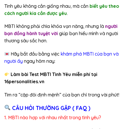
Tình yêu không cần giống nhau, mà cần
biết yêu theo
cách người kia cần được yêu
.
MBTI không phải chìa khóa vạn năng, nhưng là
người
bạn đồng hành tuyệt vời
giúp bạn hiểu mình và người
thương sâu sắc hơn.
Hãy bắt đầu bằng việc
khám phá MBTI của bạn và
người ấy
ngay hôm nay:
Làm bài Test MBTI Tình Yêu miễn phí tại
16personalities.vn
Tìm ra “cặp đôi định mệnh” của bạn chỉ trong vài phút!
CÂU HỎI THƯỜNG GẶP ( FAQ )
1. MBTI nào hợp với nhau nhất trong tình yêu?