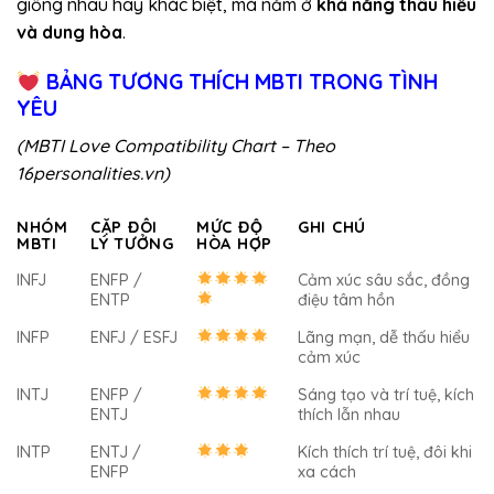
giống nhau hay khác biệt, mà nằm ở
khả năng thấu hiểu
và dung hòa
.
BẢNG TƯƠNG THÍCH MBTI TRONG TÌNH
YÊU
(MBTI Love Compatibility Chart – Theo
16personalities.vn)
NHÓM
CẶP ĐÔI
MỨC ĐỘ
GHI CHÚ
MBTI
LÝ TƯỞNG
HÒA HỢP
INFJ
ENFP /
Cảm xúc sâu sắc, đồng
ENTP
điệu tâm hồn
INFP
ENFJ / ESFJ
Lãng mạn, dễ thấu hiểu
cảm xúc
INTJ
ENFP /
Sáng tạo và trí tuệ, kích
ENTJ
thích lẫn nhau
INTP
ENTJ /
Kích thích trí tuệ, đôi khi
ENFP
xa cách