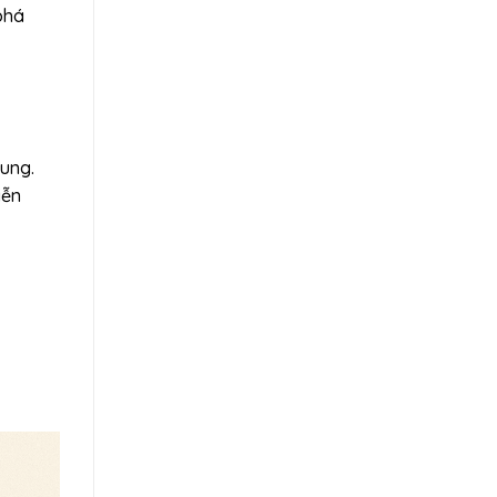
phá
Jung.
iễn