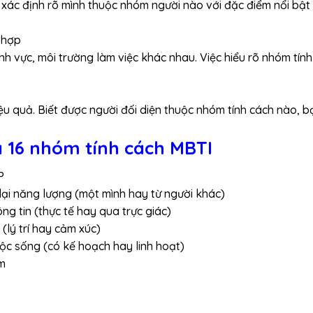
 xác định rõ mình thuộc nhóm người nào với đặc điểm nổi bật l
 hợp
h vực, môi trường làm việc khác nhau. Việc hiểu rõ nhóm tín
iệu quả. Biết được người đối diện thuộc nhóm tính cách nào, b
và 16 nhóm tính cách MBTI
P
 lại năng lượng (một mình hay từ người khác)
ông tin (thực tế hay qua trực giác)
 (lý trí hay cảm xúc)
uộc sống (có kế hoạch hay linh hoạt)
m