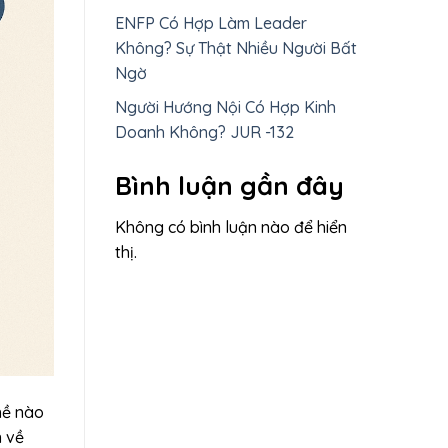
ENFP Có Hợp Làm Leader
Không? Sự Thật Nhiều Người Bất
Ngờ
Người Hướng Nội Có Hợp Kinh
Doanh Không? JUR -132
Bình luận gần đây
Không có bình luận nào để hiển
thị.
hề nào
n về