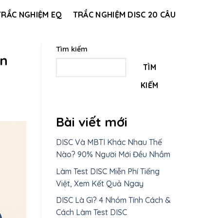
TRẮC NGHIỆM EQ
TRẮC NGHIỆM DISC 20 CÂU
Tìm kiếm
ân
TÌM
KIẾM
Bài viết mới
DISC Và MBTI Khác Nhau Thế
Nào? 90% Người Mới Đều Nhầm
Làm Test DISC Miễn Phí Tiếng
Việt, Xem Kết Quả Ngay
DISC Là Gì? 4 Nhóm Tính Cách &
Cách Làm Test DISC