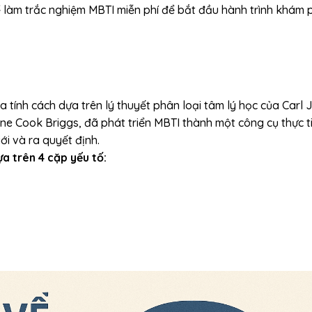
hể làm trắc nghiệm MBTI miễn phí để bắt đầu hành trình khám 
a tính cách dựa trên lý thuyết phân loại tâm lý học của Carl 
ine Cook Briggs, đã phát triển MBTI thành một công cụ thực t
ới và ra quyết định.
a trên 4 cặp yếu tố: