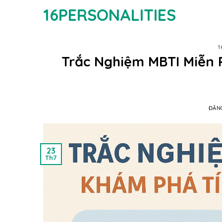
Bỏ
16PERSONALITIES
qua
nội
dung
1
Trắc Nghiệm MBTI Miễn 
ĐĂN
23
Th7