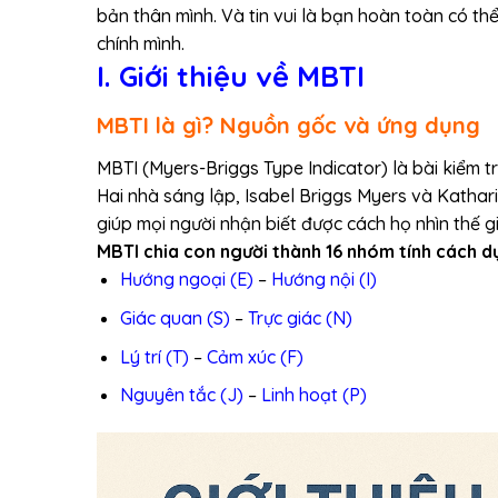
bản thân mình. Và tin vui là bạn hoàn toàn có t
chính mình.
I. Giới thiệu về MBTI
MBTI là gì? Nguồn gốc và ứng dụng
MBTI (Myers-Briggs Type Indicator) là bài kiểm tr
Hai nhà sáng lập, Isabel Briggs Myers và Kathar
giúp mọi người nhận biết được cách họ nhìn thế gi
MBTI chia con người thành 16 nhóm tính cách dự
Hướng ngoại (E)
–
Hướng nội (I)
Giác quan (S)
–
Trực giác (N)
Lý trí (T)
–
Cảm xúc (F)
Nguyên tắc (J)
–
Linh hoạt (P)