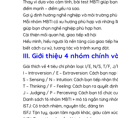
Thay vì dựa vào cảm tính, bài test MBTI giúp bạn
điểm mạnh – điểm yếu ra sao.
Gợi ý định hướng nghề nghiệp và môi trường phù
Mỗi nhóm MBTI có xu hướng phù hợp với những lĩn
giúp bạn chọn nghề nghiệp phù hợp hơn.
Cải thiện mối quan hệ, giao tiếp xã hội
Hiểu mình, hiểu người là nền tảng của giao tiếp h
biết cách cư xử, tương tác và tránh xung đột.
III. Giới thiệu 4 nhóm chính 
Giải thích về 4 tiêu chí phân loại: I/E, N/S, T/F, J/
I – Introversion / E – Extraversion: Cách bạn nạp
S – Sensing / N – Intuition: Cách bạn tiếp nhận th
T – Thinking / F – Feeling: Cách bạn ra quyết định
J – Judging / P – Perceiving: Cách bạn tổ chức c
Danh sách 16 nhóm MBTI + mô tả ngắn từng nhó
ISTJ: Có trách nhiệm, nguyên tắc, đáng tin
ISFJ: Tận tụy, quan tâm người khác, giàu cảm xúc