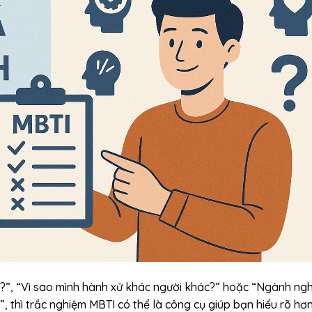
ào?”, “Vì sao mình hành xử khác người khác?” hoặc “Ngành ng
ó”, thì trắc nghiệm MBTI có thể là công cụ giúp bạn hiểu rõ hơ