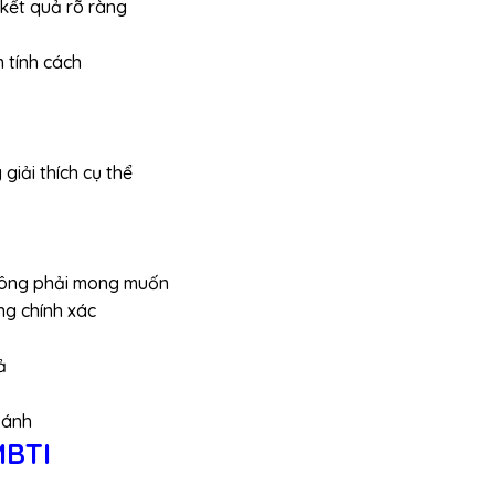
 kết quả rõ ràng
 tính cách
giải thích cụ thể
không phải mong muốn
ng chính xác
ả
sánh
MBTI