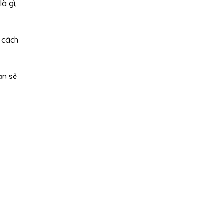
à gì,
h cách
ạn sẽ