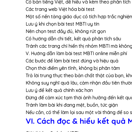
Có bản tiếng Việt, dễ hiểu và kèm theo phân tích
Các trang web Việt hóa bài test
Một số nền tảng giáo dục có tích hợp trắc nghiệm
Lưu ý khi chọn bài test MBTI uy tín
Nên chọn test đầy đủ, không rút gọn
Có hướng dẫn chi tiết, kết quả phân tích sâu
Tránh các trang chỉ hiển thị nhóm MBTI mà không 
V. Hướng dẫn làm bài test MBTI online miễn phí
Các bước để làm bài test đúng và hiệu quả
Chọn thời điểm yên tĩnh, không bị phân tâm
Trả lời trung thực theo bản chất thật của bạn, 
Không suy nghĩ quá lâu, cảm nhận đầu tiên thườ
Lưu ý để kết quả chính xác hơn
Đừng để cảm xúc tạm thời ảnh hưởng đến kết qu
Tránh làm bài khi đang mệt, buồn, tức giận
Nếu cần, có thể làm lại sau một vài tháng để so 
VI. Cách đọc & hiểu kết quả 