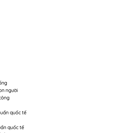
hống
on người
 công
chuẩn quốc tế
uẩn quốc tế