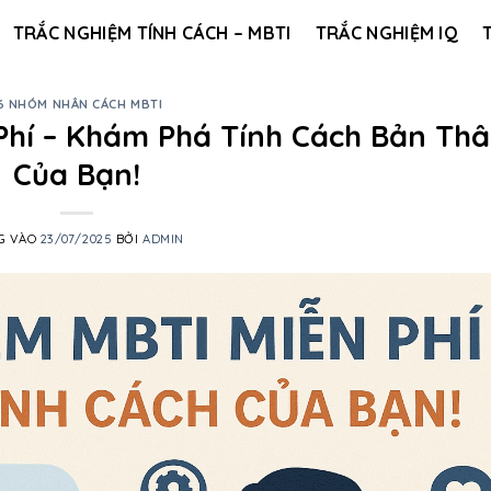
TRẮC NGHIỆM TÍNH CÁCH – MBTI
TRẮC NGHIỆM IQ
6 NHÓM NHÂN CÁCH MBTI
Phí – Khám Phá Tính Cách Bản Th
Của Bạn!
G VÀO
23/07/2025
BỞI
ADMIN