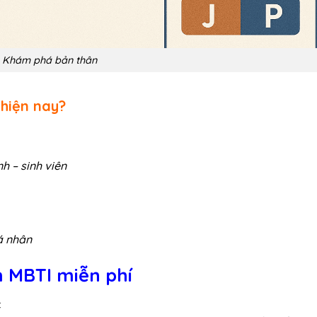
Khám phá bản thân
 hiện nay?
h – sinh viên
á nhân
ệm MBTI miễn phí
c