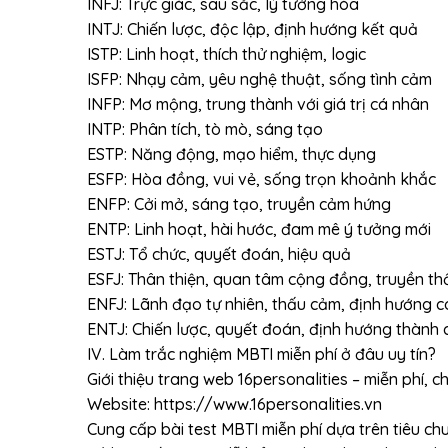
INFJ: Trực giác, sâu sắc, lý tưởng hóa
INTJ: Chiến lược, độc lập, định hướng kết quả
ISTP: Linh hoạt, thích thử nghiệm, logic
ISFP: Nhạy cảm, yêu nghệ thuật, sống tình cảm
INFP: Mơ mộng, trung thành với giá trị cá nhân
INTP: Phân tích, tò mò, sáng tạo
ESTP: Năng động, mạo hiểm, thực dụng
ESFP: Hòa đồng, vui vẻ, sống trọn khoảnh khắc
ENFP: Cởi mở, sáng tạo, truyền cảm hứng
ENTP: Linh hoạt, hài hước, đam mê ý tưởng mới
ESTJ: Tổ chức, quyết đoán, hiệu quả
ESFJ: Thân thiện, quan tâm cộng đồng, truyền t
ENFJ: Lãnh đạo tự nhiên, thấu cảm, định hướng c
ENTJ: Chiến lược, quyết đoán, định hướng thành
IV. Làm trắc nghiệm MBTI miễn phí ở đâu uy tín?
Giới thiệu trang web 16personalities – miễn phí, 
Website: https://www.16personalities.vn
Cung cấp bài test MBTI miễn phí dựa trên tiêu ch